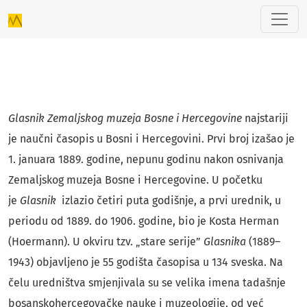
Glasnik Zemaljskog muzeja Bosne i Herc
Glasnik Zemaljskog muzeja Bosne i Hercegovine
najstariji
je naučni časopis u Bosni i Hercegovini. Prvi broj izašao je
1. januara 1889. godine, nepunu godinu nakon osnivanja
Zemaljskog muzeja Bosne i Hercegovine. U početku
je
Glasnik
izlazio četiri puta godišnje, a prvi urednik, u
periodu od 1889. do 1906. godine, bio je Kosta Herman
(Hoermann). U okviru tzv. „stare serije”
Glasnika
(1889–
1943) objavljeno je 55 godišta časopisa u 134 sveska. Na
čelu uredništva smjenjivala su se velika imena tadašnje
bosanskohercegovačke nauke i muzeologije, od već