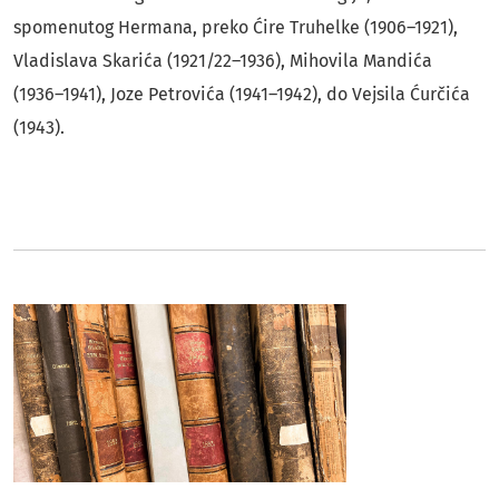
spomenutog Hermana, preko Ćire Truhelke (1906–1921),
Vladislava Skarića (1921/22–1936), Mihovila Mandića
(1936–1941), Joze Petrovića (1941–1942), do Vejsila Ćurčića
(1943).
##journal.journals##